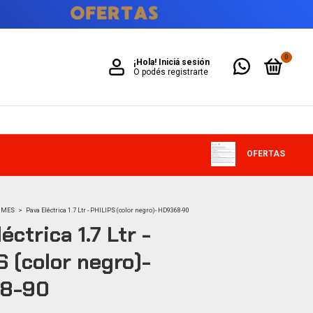
0
¡Hola!
Iniciá sesión
O podés registrarte
OFERTAS
 MES
>
Pava Eléctrica 1.7 Ltr - PHILIPS (color negro)- HD9368-90
éctrica 1.7 Ltr -
S (color negro)-
8-90