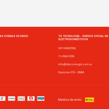
AS FORMAS DE ENVÍO
TS TECNOLOGÍA - SERVICE OFICIAL EN
ELECTRODOMÉSTICOS
541149602936
11-4960-2936
info@tstecnologia.com.ar
Espinosa 576 - CABA
Medios de envío