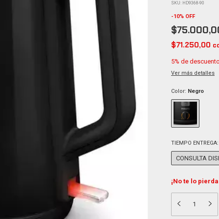
SKU:
HD9368-90
-
10
%
OFF
$75.000,0
$71.250,00
c
5% de descuent
Ver más detalles
Color:
Negro
TIEMPO ENTREGA
CONSULTA DIS
¡No te lo pierda