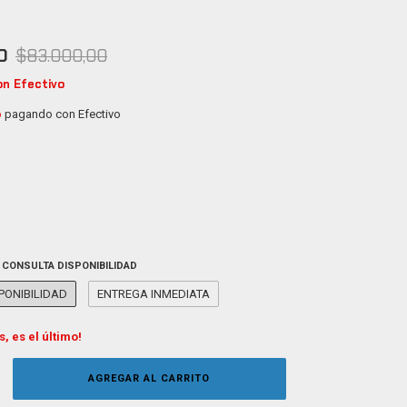
0
$83.000,00
on
Efectivo
o
pagando con Efectivo
:
CONSULTA DISPONIBILIDAD
PONIBILIDAD
ENTREGA INMEDIATA
s, es el último!