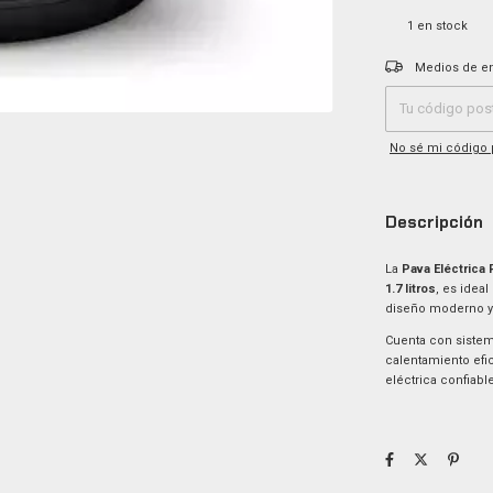
1
en stock
Entregas para el C
Medios de e
No sé mi código 
Descripción
La
Pava Eléctrica
1.7 litros
, es idea
diseño moderno y 
Cuenta con sistem
calentamiento efic
eléctrica confiable