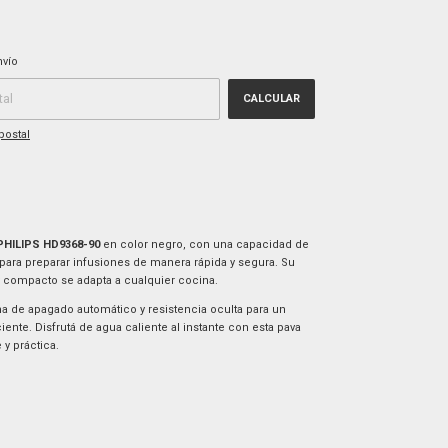
CAMBIAR CP
P:
nvío
CALCULAR
postal
 PHILIPS HD9368-90
en color negro, con una capacidad de
l para preparar infusiones de manera rápida y segura. Su
compacto se adapta a cualquier cocina.
a de apagado automático y resistencia oculta para un
iente. Disfrutá de agua caliente al instante con esta pava
 y práctica.