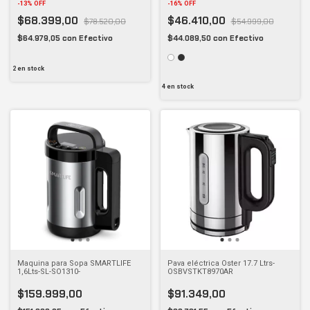
-
13
%
OFF
-
16
%
OFF
$68.399,00
$46.410,00
$78.520,00
$54.999,00
$64.979,05
con
Efectivo
$44.089,50
con
Efectivo
2
en stock
4
en stock
Maquina para Sopa SMARTLIFE
Pava eléctrica Oster 17.7 Ltrs-
1,6Lts-SL-SO1310-
OSBVSTKT8970AR
$159.999,00
$91.349,00