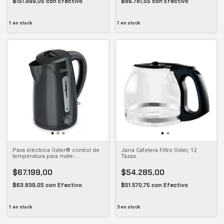
$151.999,05
con
Efectivo
$86.781,55
con
Efectivo
1
en stock
1
en stock
Pava eléctrica Oster® control de
Jarra Cafetera Filtro Oster, 12
temperatura para mate-
Tazas.
OSBVSTKT4970B054AR
$67.199,00
$54.285,00
$63.839,05
con
Efectivo
$51.570,75
con
Efectivo
1
en stock
3
en stock