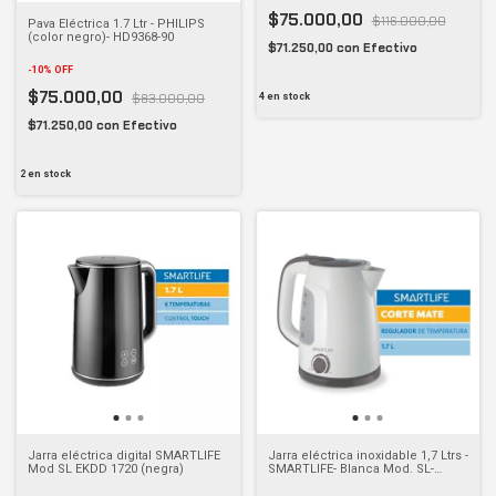
$75.000,00
$116.000,00
Pava Eléctrica 1.7 Ltr - PHILIPS
(color negro)- HD9368-90
$71.250,00
con
Efectivo
-
10
%
OFF
$75.000,00
4
en stock
$83.000,00
$71.250,00
con
Efectivo
2
en stock
Jarra eléctrica digital SMARTLIFE
Jarra eléctrica inoxidable 1,7 Ltrs -
Mod SL EKDD 1720 (negra)
SMARTLIFE- Blanca Mod. SL-
EK1714BPN SL-EK1714WPN